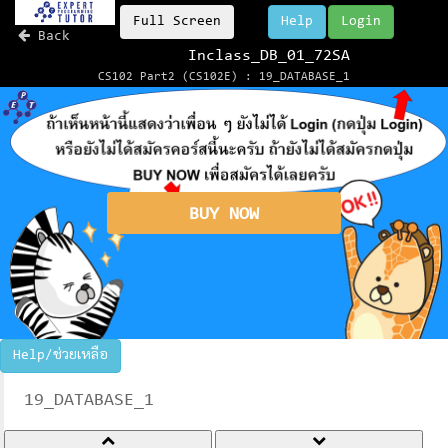
Full Screen
Help
Login
Back
Inclass_DB_01_72SA
CS102 Part2 (CS102E) : 19_DATABASE_1
BUY NOW
Help/ช่วยเหลือ
19_DATABASE_1