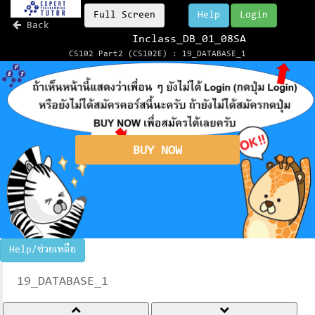
Full Screen
Help
Login
Back
Inclass_DB_01_08SA
CS102 Part2 (CS102E) : 19_DATABASE_1
BUY NOW
Help/ช่วยเหลือ
19_DATABASE_1