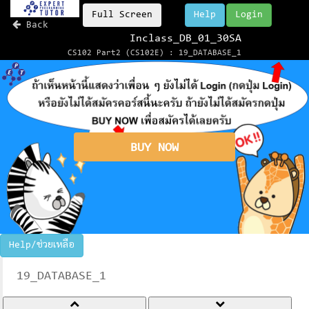
Full Screen
Help
Login
Back
Inclass_DB_01_30SA
CS102 Part2 (CS102E) : 19_DATABASE_1
BUY NOW
Help/ช่วยเหลือ
19_DATABASE_1