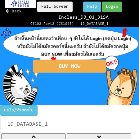
Full Screen
Help
Login
Back
Inclass_DB_01_31SA
CS102 Part2 (CS102E) : 19_DATABASE_1
BUY NOW
Help/ช่วยเหลือ
19_DATABASE_1