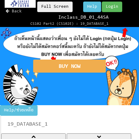
Full Screen
Help
Login
Back
Inclass_DB_01_44SA
CS102 Part2 (CS102E) : 19_DATABASE_1
BUY NOW
Help/ช่วยเหลือ
19_DATABASE_1