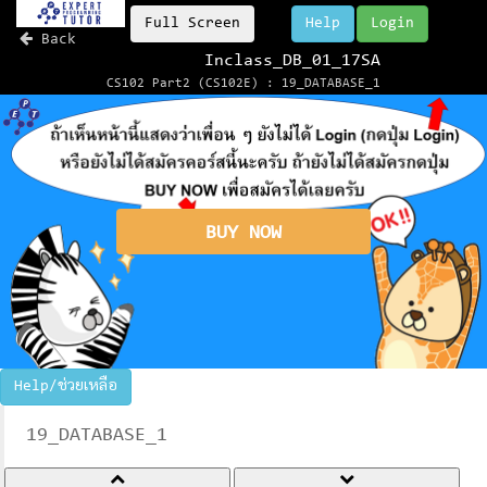
Full Screen
Help
Login
Back
Inclass_DB_01_17SA
CS102 Part2 (CS102E) : 19_DATABASE_1
BUY NOW
Help/ช่วยเหลือ
19_DATABASE_1