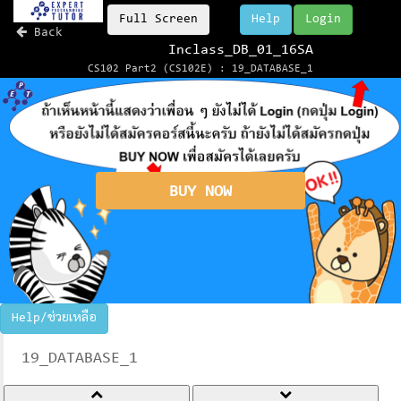
Full Screen
Help
Login
Back
Inclass_DB_01_16SA
CS102 Part2 (CS102E) : 19_DATABASE_1
BUY NOW
Help/ช่วยเหลือ
19_DATABASE_1