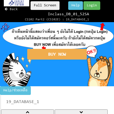
Full Screen
Help
Login
Back
Inclass_DB_01_52SA
CS102 Part2 (CS102E) : 19_DATABASE_1
BUY NOW
Help/ช่วยเหลือ
19_DATABASE_1