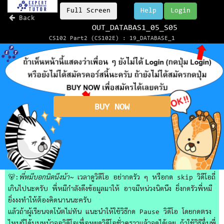
Full Screen
Help
Login
Back
OUT_DATABAS1_05_S05
CS102 Part2 (CS102E) : 19_DATABASE_1
BUY NOW
🐻:
พี่หมีบอกนิดนึงน้า~
เวลาดูวิดีโอ อย่ากดรัว ๆ หรือกด skip วิดีโอถี่
เกินไปนะครับ พี่หมีกำลังดึงข้อมูลมาให้ อาจมีหน่วงนิดนึง ยิ่งกดรัวพี่หมี
ยิ่งงงทำให้ต้องคิดนานนะครับ
แล้วถ้าผู้เรียนจดโน้ตไม่ทัน แนะนำให้ใช้วิธีกด Pause วิดีโอ โดยกดตรง