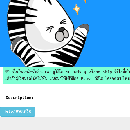
🐻:
พี่หมีบอกนิดนึงน้า~
เวลาดูวิดีโอ อย่ากดรัว ๆ หรือกด skip วิดีโอถี่เกิน
แล้วถ้าผู้เรียนจดโน้ตไม่ทัน แนะนำให้ใช้วิธีกด Pause วิดีโอ โดยกดตรงไหนก็ไ
Description:
-
Help/ช่วยเหลือ