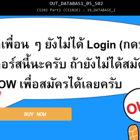
OUT_DATABAS1_05_S02
CS102 Part2 (CS102E) : 19_DATABASE_1
BUY NOW