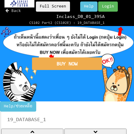
Full Screen
Help
Login
Back
Inclass_DB_01_39SA
CS102 Part2 (CS102E) : 19_DATABASE_1
BUY NOW
Help/ช่วยเหลือ
19_DATABASE_1