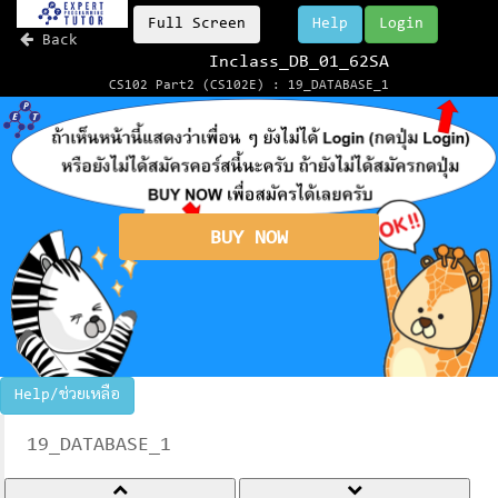
Full Screen
Help
Login
Back
Inclass_DB_01_62SA
CS102 Part2 (CS102E) : 19_DATABASE_1
BUY NOW
Help/ช่วยเหลือ
19_DATABASE_1