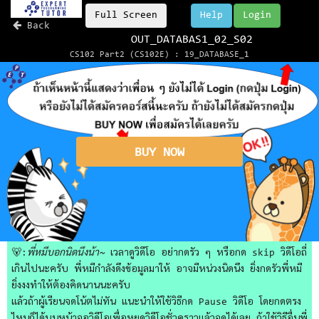
Full Screen
Help
Login
Back
OUT_DATABAS1_02_S02
CS102 Part2 (CS102E) : 19_DATABASE_1
BUY NOW
🐻:
พี่หมีบอกนิดนึงน้า~
เวลาดูวิดีโอ อย่ากดรัว ๆ หรือกด skip วิดีโอถี่
เกินไปนะครับ พี่หมีกำลังดึงข้อมูลมาให้ อาจมีหน่วงนิดนึง ยิ่งกดรัวพี่หมี
ยิ่งงงทำให้ต้องคิดนานนะครับ
แล้วถ้าผู้เรียนจดโน้ตไม่ทัน แนะนำให้ใช้วิธีกด Pause วิดีโอ โดยกดตรง