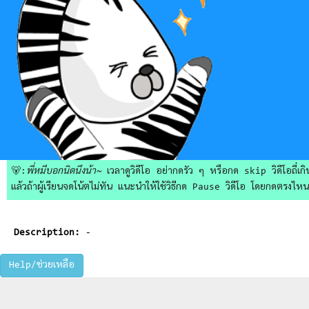
🐻:
พี่หมีบอกนิดนึงน้า~
เวลาดูวิดีโอ อย่ากดรัว ๆ หรือกด skip วิดีโอถี่เกิน
แล้วถ้าผู้เรียนจดโน้ตไม่ทัน แนะนำให้ใช้วิธีกด Pause วิดีโอ โดยกดตรงไหนก็ไ
Description:
-
Help/ช่วยเหลือ