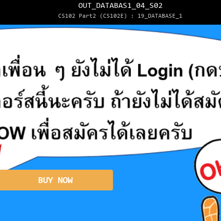
OUT_DATABAS1_04_S02
CS102 Part2 (CS102E) : 19_DATABASE_1
BUY NOW