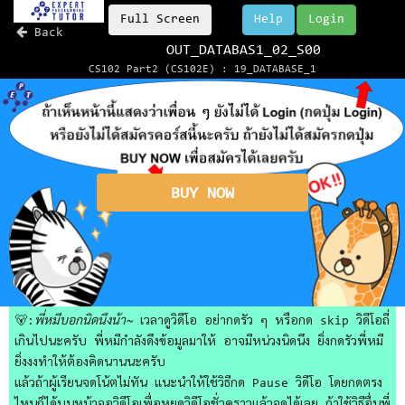
Full Screen
Help
Login
Back
OUT_DATABAS1_02_S00
CS102 Part2 (CS102E) : 19_DATABASE_1
BUY NOW
🐻:
พี่หมีบอกนิดนึงน้า~
เวลาดูวิดีโอ อย่ากดรัว ๆ หรือกด skip วิดีโอถี่
เกินไปนะครับ พี่หมีกำลังดึงข้อมูลมาให้ อาจมีหน่วงนิดนึง ยิ่งกดรัวพี่หมี
ยิ่งงงทำให้ต้องคิดนานนะครับ
แล้วถ้าผู้เรียนจดโน้ตไม่ทัน แนะนำให้ใช้วิธีกด Pause วิดีโอ โดยกดตรง