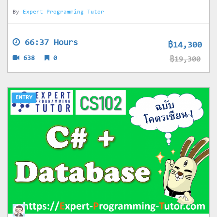
By
Expert Programming Tutor
66:37 Hours
฿14,300
638
0
฿19,300
ENTRY