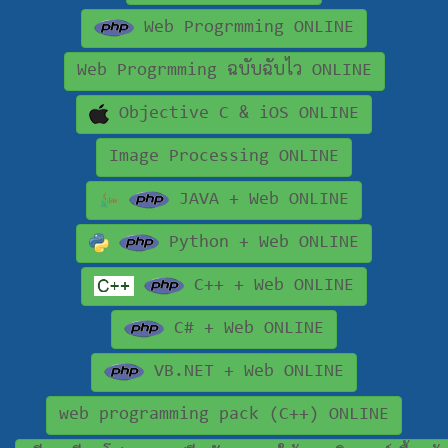
Web Progrmming ONLINE
Web Progrmming ฉบับฉับไว ONLINE
Objective C & iOS ONLINE
Image Processing ONLINE
JAVA + Web ONLINE
Python + Web ONLINE
C++ + Web ONLINE
C# + Web ONLINE
VB.NET + Web ONLINE
web programming pack (C++) ONLINE