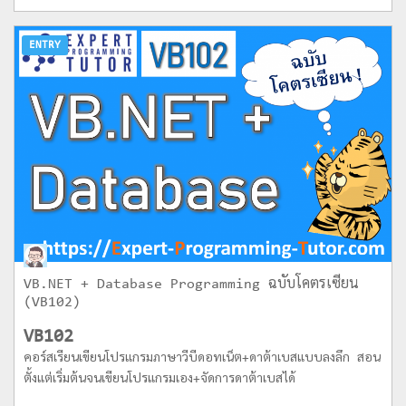
ENTRY
VB.NET + Database Programming ฉบับโคตรเซียน
(VB102)
VB102
คอร์สเรียนเขียนโปรแกรมภาษาวีบีดอทเน็ต+ดาต้าเบสแบบลงลึก สอน
ตั้งแต่เริ่มต้นจนเขียนโปรแกรมเอง+จัดการดาต้าเบสได้