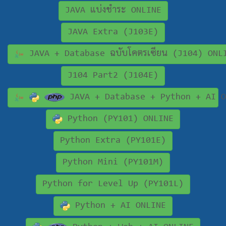
JAVA แบ่งชำระ ONLINE
JAVA Extra (J103E)
JAVA + Database ฉบับโคตรเซียน (J104) ONL
J104 Part2 (J104E)
JAVA + Database + Python + AI O
Python (PY101) ONLINE
Python Extra (PY101E)
Python Mini (PY101M)
Python for Level Up (PY101L)
Python + AI ONLINE