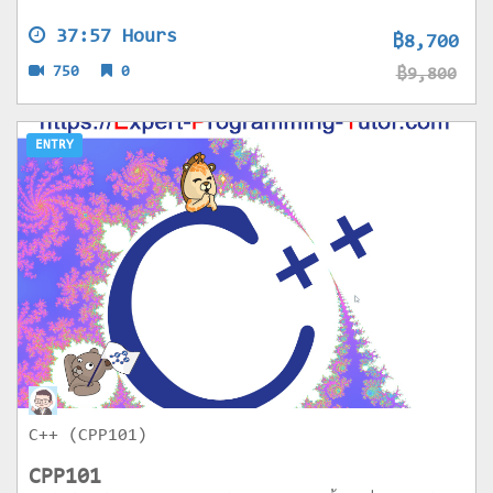
37:57 Hours
฿8,700
750
0
฿9,800
ENTRY
C++ (CPP101)
CPP101