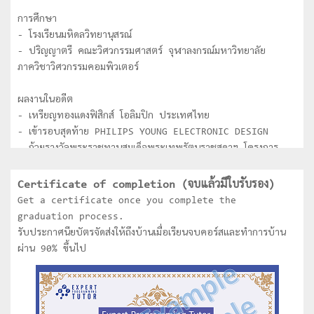
การศึกษา
- โรงเรียนมหิดลวิทยานุสรณ์
- ปริญญาตรี คณะวิศวกรรมศาสตร์ จุฬาลงกรณ์มหาวิทยาลัย
ภาควิชาวิศวกรรมคอมพิวเตอร์
ผลงานในอดีต
- เหรียญทองแดงฟิสิกส์ โอลิมปิก ประเทศไทย
- เข้ารอบสุดท้าย PHILIPS YOUNG ELECTRONIC DESIGN
- ถ้วยรางวัลพระราชทานสมเด็จพระเทพรัตนราชสุดาฯ โครงการ
National Software Contest (NSC) ระดับอุดมศึกษา
- ชนะเลิศการประกวด Software ของ Thailand
Certificate of completion (จบแล้วมีใบรับรอง)
Information technology Agency (TITA) ระดับ
Get a certificate once you complete the
อุดมศึกษา
graduation process.
- ได้รับคัดเลือกเป็นตัวแทนประเทศไทยเข้าร่วมการแข่งขัน Asia
รับประกาศนียบัตรจัดส่งให้ถึงบ้านเมื่อเรียนจบคอร์สและทำการบ้าน
Pacific Information Technology (APITA) ที่ประเทศ
ผ่าน 90% ขึ้นไป
Indonesia
- ชนะเลิศการแข่งขันหุ่นยนต์ระดับประเทศไทย
- ชนะเลิศการแข่งขันหุ่นยนต์ระดับโลก