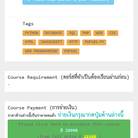
Tags
PYTHON
DATABASE
SQL
PHP
WEB
CSS
HTML
JAVASCRIPT
HTTP
PHP101-PY
WEB PROGRAMMING
PHP101
Course Requirement (คอร์สที่จำเป็นต้องเรียนผ่านก่อน)
-
Course Payment (การจ่ายเงิน)
จ่ายเงินกรุณากดปุ่มด้านล่างนี้
ราคาด้านล่างนี้เป็นราคาลดแล้ว
Please click here to purchase this course
฿ 20900
(from full price ฿
29300
)