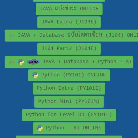
JAVA แบ่งชำระ ONLINE
JAVA Extra (J103E)
JAVA + Database ฉบับโคตรเซียน (J104) ONL
J104 Part2 (J104E)
JAVA + Database + Python + AI O
Python (PY101) ONLINE
Python Extra (PY101E)
Python Mini (PY101M)
Python for Level Up (PY101L)
Python + AI ONLINE