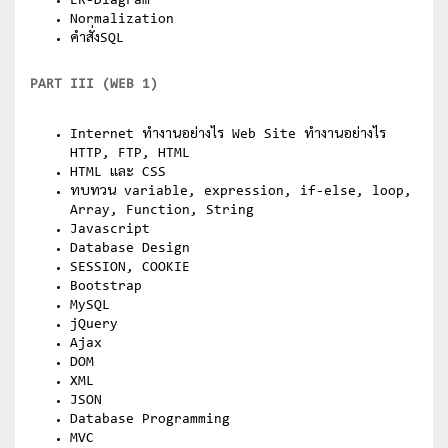
ER-Diagram
Normalization
คำสั่งSQL
PART III (WEB 1)
Internet ทำงานอย่างไร Web Site ทำงานอย่างไร
HTTP, FTP, HTML
HTML และ CSS
ทบทวน variable, expression, if-else, loop,
Array, Function, String
Javascript
Database Design
SESSION, COOKIE
Bootstrap
MySQL
jQuery
Ajax
DOM
XML
JSON
Database Programming
MVC