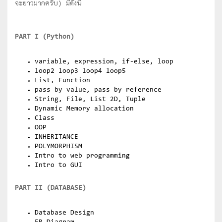
จะยาวมากครับ) มีดังนี้
PART I (Python)
variable, expression, if-else, loop
loop2 loop3 loop4 loop5
List, Function
pass by value, pass by reference
String, File, List 2D, Tuple
Dynamic Memory allocation
Class
OOP
INHERITANCE
POLYMORPHISM
Intro to web programming
Intro to GUI
PART II (DATABASE)
Database Design