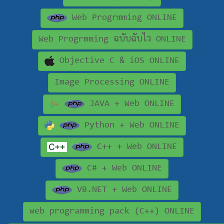
Web Progrmming ONLINE
Web Progrmming ฉบับฉับไว ONLINE
Objective C & iOS ONLINE
Image Processing ONLINE
JAVA + Web ONLINE
Python + Web ONLINE
C++ + Web ONLINE
C# + Web ONLINE
VB.NET + Web ONLINE
web programming pack (C++) ONLINE