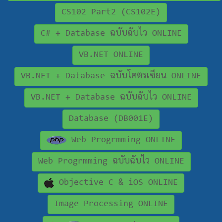
CS102 Part2 (CS102E)
C# + Database ฉบับฉับไว ONLINE
VB.NET ONLINE
VB.NET + Database ฉบับโคตรเซียน ONLINE
VB.NET + Database ฉบับฉับไว ONLINE
Database (DB001E)
Web Progrmming ONLINE
Web Progrmming ฉบับฉับไว ONLINE
Objective C & iOS ONLINE
Image Processing ONLINE