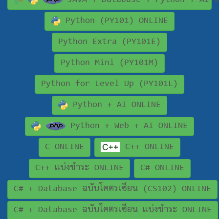
JAVA + Database + Python + AI O
Python (PY101) ONLINE
Python Extra (PY101E)
Python Mini (PY101M)
Python for Level Up (PY101L)
Python + AI ONLINE
Python + Web + AI ONLINE
C ONLINE
C++ ONLINE
C++ แบ่งชำระ ONLINE
C# ONLINE
C# + Database ฉบับโคตรเซียน (CS102) ONLINE
C# + Database ฉบับโคตรเซียน แบ่งชำระ ONLINE