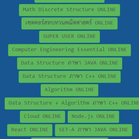
Math Discrete Structure ONLINE
เซตคอร์สทบทวนคณิตศาสตร์ ONLINE
SUPER USER ONLINE
Computer Engineering Essential ONLINE
Data Structure ภาษา JAVA ONLINE
Data Structure ภาษา C++ ONLINE
Algorithm ONLINE
Data Structure + Algorithm ภาษา C++ ONLIN
Cloud ONLINE
Node.js ONLINE
React ONLINE
SET-A ภาษา JAVA ONLINE