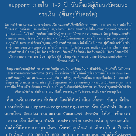
support ภายใน 1-2 ปี นับตั้งแต่ผู้เรียนสมัครและ
จ่ายเงิน (ขึ้นอยู่กับคอร์ส)
โดยการใช้งาน Softwareและ/หรืองานบริการและ/หรือสิ่งหนึ่งสิ่งใดจากทางเรา ทาง EPT ขอสงวนสิทธิ์ไม่
รับรองความถูกต้องสมบูรณ์ของข้อมูลและ/หรืองานบริการและ/หรือสิ่งอื่นใด งานบริการและตัวอย่างต่าง ๆ
ถูก Optimize ให้ง่ายต่อการศึกษาและเรียนรู้ ทาง EPT ได้ทำการตรวจสอบและปรับปรุงข้อมูลและ/หรือ
งานบริการและ/หรือสิ่งอื่นใด อยู่เรื่อย ๆ เพื่อไม่ให้มีข้อผิดพลาด แต่เราไม่สามารถรับรองความถูกต้อง
สมบูรณ์ได้ 100% การใช้งานข้อมูลและ/หรืองานบริการและ/หรือสิ่งอื่นใดดังกล่าว ผู้เรียนต้องเข้าใจอย่าง
ลึกซึ้งและตรวจสอบความถูกต้องอีกครั้งหนึ่ง ทาง EPT ไม่รับผิดชอบความเสียหายไม่ว่ากรณีใด ๆ ทั้งทาง
กายหรือทางจิตใจของผู้รับบริการ หรือความเสียหายที่เกิดขึ้นต่อทรัพย์สินของผู้รับบริการ โดยการใช้
บริการจากเรา ทาง EPT ถือว่า ผู้เรียนได้อ่านข้อมูลต่าง ๆ ครบถ้วนและเข้าใจและยอมรับข้อตกลง
ทั้งหมดอย่างดีแล้ว
ข้อมูลส่วนตัวของผู้ใช้บริการ เราจะเก็บเป็นความลับ แต่ข้อมูลอื่น ๆ ที่ไม่ใช้ข้อมูลส่วนตัวที่ส่งให้กับทาง
EXPERT-PROGRAMMING-TUTOR (EPT) ทั้งทางอีเมล หรือโทรศัพท์ หรือช่องทางอื่นใด เช่น Data Set
สำหรับทดสอบโปรแกรม Source code ต่าง ๆ หรือรูปถ่ายทั้งภาพนิ่งและภาพเคลื่อนไหว สื่อ VDO หรือ
ข้อมูลสำหรับงานวิจัย ทางเราถือว่าเป็นข้อมูลเพื่อการศึกษา และข้อมูลเหล่านั้นจะเป็นสิทธิ์ของ EPT ทาง
EPT มีสิทธิ์ที่จะแก้ไข ดัดแปลง ทำซ้ำ ส่งต่อ โดยไม่ต้องแจ้งให้ผู้ส่งทราบ รวมถึงนำข้อมูลเหล่านั้นไปใช้ใน
เชิงพาณิชย์ด้วย ทั้งนี้ทางเราจะปกปิดที่มาของข้อมูลเพื่อรักษาความเป็นส่วนตัวของผู้เรียน
สื่อการเรียนการสอน สิ่งพิมพ์ โสตวิดีทัศน์ เสียง เนื้อหา ข้อมูล นี้เป็น
กรรมสิทธิ์ของ Expert-Programming-Tutor ห้ามผู้ใดทำซ้ำ คัดลอก
ลอกเลียน ดัดแปลง ปลอมแปลง จัดเผยแพร่ จำหน่าย ให้เช่า เข้าครอบ
ครอง เรียกดึงข้อมูล บันทึก ส่งผ่าน หรือกระทำการใด ๆ หากละเมิด
ลิขสิทธิ์มีโทษทางอาญา มีระวางโทษจำคุกตั้งแต่ 6 เดือน ถึง 4 ปี หรือ
ปรับตั้งแต่ 100,000 ถึง 800,000 บาท ตามกฏหมายลิขสิทธิ์แห่งราช