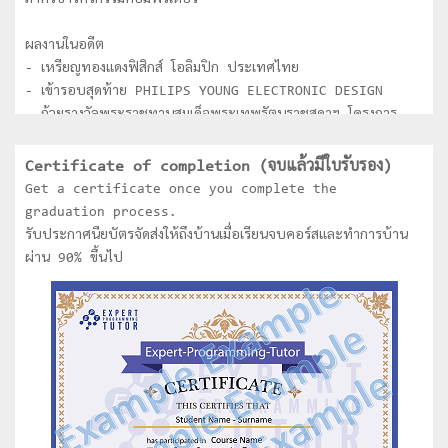
ภาควิชาวิศวกรรมคอมพิวเตอร์
ผลงานในอดีต
- เหรียญทองแดงฟิสิกส์ โอลิมปิก ประเทศไทย
- เข้ารอบสุดท้าย PHILIPS YOUNG ELECTRONIC DESIGN
- ถ้วยรางวัลพระราชทานสมเด็จพระเทพรัตนราชสุดาฯ โครงการ
National Software Contest (NSC) ระดับอุดมศึกษา
- ชนะเลิศการประกวด Software ของ Thailand
Certificate of completion (จบแล้วมีใบรับรอง)
Information technology Agency (TITA) ระดับ
Get a certificate once you complete the
อุดมศึกษา
graduation process.
- ได้รับคัดเลือกเป็นตัวแทนประเทศไทยเข้าร่วมการแข่งขัน Asia
รับประกาศนียบัตรจัดส่งให้ถึงบ้านเมื่อเรียนจบคอร์สและทำการบ้าน
Pacific Information Technology (APITA) ที่ประเทศ
ผ่าน 90% ขึ้นไป
Indonesia
- ชนะเลิศการแข่งขันหุ่นยนต์ระดับประเทศไทย
- ชนะเลิศการแข่งขันหุ่นยนต์ระดับโลก