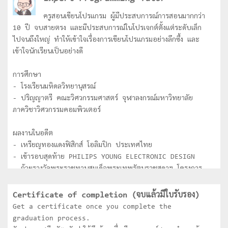
ครูสอนเขียนโปรแกรม ผู้มีประสบการณ์การสอนมากกว่า
10 ปี จบสายตรง และมีประสบการณ์ในโปรเจกต์ตั้งแต่ระดับเล็ก
ไปจนถึงใหญ่ ทำให้เข้าใจเรื่องการเขียนโปรแกรมอย่างลึกซื้ง และ
เข้าใจนักเรียนเป็นอย่างดี
การศึกษา
- โรงเรียนมหิดลวิทยานุสรณ์
- ปริญญาตรี คณะวิศวกรรมศาสตร์ จุฬาลงกรณ์มหาวิทยาลัย
ภาควิชาวิศวกรรมคอมพิวเตอร์
ผลงานในอดีต
- เหรียญทองแดงฟิสิกส์ โอลิมปิก ประเทศไทย
- เข้ารอบสุดท้าย PHILIPS YOUNG ELECTRONIC DESIGN
- ถ้วยรางวัลพระราชทานสมเด็จพระเทพรัตนราชสุดาฯ โครงการ
National Software Contest (NSC) ระดับอุดมศึกษา
- ชนะเลิศการประกวด Software ของ Thailand
Certificate of completion (จบแล้วมีใบรับรอง)
Information technology Agency (TITA) ระดับ
Get a certificate once you complete the
อุดมศึกษา
graduation process.
- ได้รับคัดเลือกเป็นตัวแทนประเทศไทยเข้าร่วมการแข่งขัน Asia