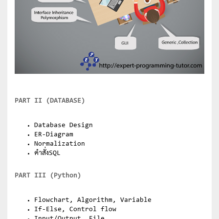
PART II (DATABASE)
Database Design
ER-Diagram
Normalization
คำสั่งSQL
PART III (Python)
Flowchart, Algorithm, Variable
If-Else, Control flow
Input/Output, File