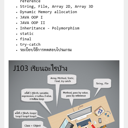
reference
String, File, Array 2D, Array 3D
Dynamic Memory allocation
JAVA OOP I
JAVA OOP II
Inheritance - Polymorphism
static
final
try-catch
ระเบียบวิธีการทดสอบโปรแกรม