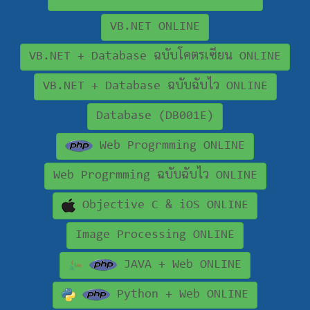
VB.NET ONLINE
VB.NET + Database ฉบับโคตรเซียน ONLINE
VB.NET + Database ฉบับฉับไว ONLINE
Database (DB001E)
Web Progrmming ONLINE
Web Progrmming ฉบับฉับไว ONLINE
Objective C & iOS ONLINE
Image Processing ONLINE
JAVA + Web ONLINE
Python + Web ONLINE