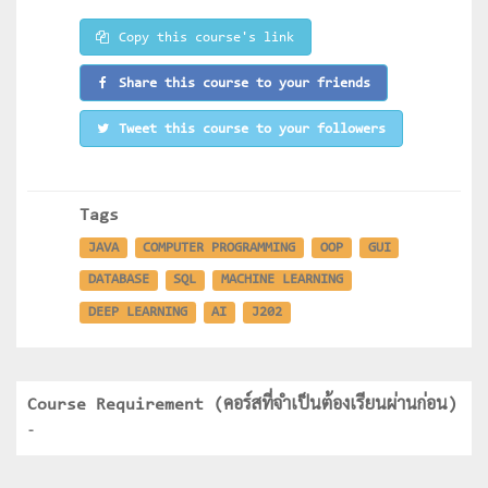
Copy this course's link
Share this course to your friends
Tweet this course to your followers
Tags
JAVA
COMPUTER PROGRAMMING
OOP
GUI
DATABASE
SQL
MACHINE LEARNING
DEEP LEARNING
AI
J202
Course Requirement (คอร์สที่จำเป็นต้องเรียนผ่านก่อน)
-