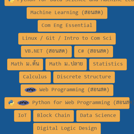
Machine Learning (สอนสด)
Com Eng Essential
Linux / Git / Intro to Com Sci
VB.NET (สอนสด)
C# (สอนสด)
Math ม.ต้น
Math ม.ปลาย
Statistics
Calculus
Discrete Structure
Web Programming (สอนสด)
Python for Web Programming (สอนสด
IoT
Block Chain
Data Science
Digital Logic Design