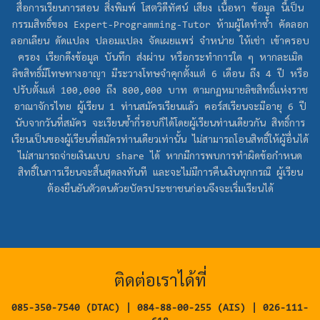
สื่อการเรียนการสอน สิ่งพิมพ์ โสตวิดีทัศน์ เสียง เนื้อหา ข้อมูล นี้เป็น
กรรมสิทธิ์ของ Expert-Programming-Tutor ห้ามผู้ใดทำซ้ำ คัดลอก
ลอกเลียน ดัดแปลง ปลอมแปลง จัดเผยแพร่ จำหน่าย ให้เช่า เข้าครอบ
ครอง เรียกดึงข้อมูล บันทึก ส่งผ่าน หรือกระทำการใด ๆ หากละเมิด
ลิขสิทธิ์มีโทษทางอาญา มีระวางโทษจำคุกตั้งแต่ 6 เดือน ถึง 4 ปี หรือ
ปรับตั้งแต่ 100,000 ถึง 800,000 บาท ตามกฏหมายลิขสิทธิ์แห่งราช
อาณาจักรไทย ผู้เรียน 1 ท่านสมัครเรียนแล้ว คอร์สเรียนจะมีอายุ 6 ปี
นับจากวันที่สมัคร จะเรียนซ้ำกี่รอบก็ได้โดยผู้เรียนท่านเดียวกัน สิทธิ์การ
เรียนเป็นของผู้เรียนที่สมัครท่านเดียวเท่านั้น ไม่สามารถโอนสิทธิ์ให้ผู้อื่นได้
ไม่สามารถจ่ายเงินแบบ share ได้ หากมีการพบการทำผิดข้อกำหนด
สิทธิ์ในการเรียนจะสิ้นสุดลงทันที และจะไม่มีการคืนเงินทุกกรณี ผู้เรียน
ต้องยืนยันตัวตนด้วยบัตรประชาชนก่อนจึงจะเริ่มเรียนได้
ติดต่อเราได้ที่
085-350-7540 (DTAC) | 084-88-00-255 (AIS) | 026-111-