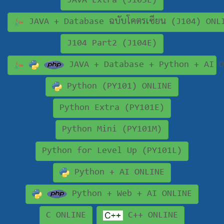
JAVA Extra (J103E)
JAVA + Database ฉบับโคตรเซียน (J104) ONL
J104 Part2 (J104E)
JAVA + Database + Python + AI O
Python (PY101) ONLINE
Python Extra (PY101E)
Python Mini (PY101M)
Python for Level Up (PY101L)
Python + AI ONLINE
Python + Web + AI ONLINE
C ONLINE
C++ ONLINE