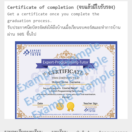
- ชนะเลิศการประกวด Software ของ Thailand
Certificate of completion (จบแล้วมีใบรับรอง)
Information technology Agency (TITA) ระดับ
Get a certificate once you complete the
อุดมศึกษา
graduation process.
- ได้รับคัดเลือกเป็นตัวแทนประเทศไทยเข้าร่วมการแข่งขัน Asia
รับประกาศนียบัตรจัดส่งให้ถึงบ้านเมื่อเรียนจบคอร์สและทำการบ้าน
Pacific Information Technology (APITA) ที่ประเทศ
ผ่าน 90% ขึ้นไป
Indonesia
- ชนะเลิศการแข่งขันหุ่นยนต์ระดับประเทศไทย
- ชนะเลิศการแข่งขันหุ่นยนต์ระดับโลก