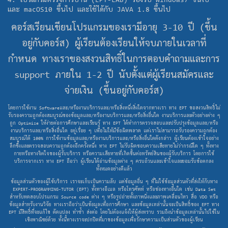
4. โปรแกรมตรวจการบ้าน (EPT-LAB) รองรับ Windows7 ขึ้นไป
และ macOS10 ขึ้นไป และใช้ได้กับ JAVA 1.8 ขึ้นไป
คอร์สเรียนเขียนโปรแกรมของเรามีอายุ 3-10 ปี (ขึ้น
อยู่กับคอร์ส) ผู้เรียนต้องเรียนให้จบภายในเวลาที่
กำหนด ทางเราของสงวนสิทธิ์ในการตอบคำถามและการ
support ภายใน 1-2 ปี นับตั้งแต่ผู้เรียนสมัครและ
จ่ายเงิน (ขึ้นอยู่กับคอร์ส)
โดยการใช้งาน Softwareและ/หรืองานบริการและ/หรือสิ่งหนึ่งสิ่งใดจากทางเรา ทาง EPT ขอสงวนสิทธิ์ไม่
รับรองความถูกต้องสมบูรณ์ของข้อมูลและ/หรืองานบริการและ/หรือสิ่งอื่นใด งานบริการและตัวอย่างต่าง ๆ
ถูก Optimize ให้ง่ายต่อการศึกษาและเรียนรู้ ทาง EPT ได้ทำการตรวจสอบและปรับปรุงข้อมูลและ/หรือ
งานบริการและ/หรือสิ่งอื่นใด อยู่เรื่อย ๆ เพื่อไม่ให้มีข้อผิดพลาด แต่เราไม่สามารถรับรองความถูกต้อง
สมบูรณ์ได้ 100% การใช้งานข้อมูลและ/หรืองานบริการและ/หรือสิ่งอื่นใดดังกล่าว ผู้เรียนต้องเข้าใจอย่าง
ลึกซึ้งและตรวจสอบความถูกต้องอีกครั้งหนึ่ง ทาง EPT ไม่รับผิดชอบความเสียหายไม่ว่ากรณีใด ๆ ทั้งทาง
กายหรือทางจิตใจของผู้รับบริการ หรือความเสียหายที่เกิดขึ้นต่อทรัพย์สินของผู้รับบริการ โดยการใช้
บริการจากเรา ทาง EPT ถือว่า ผู้เรียนได้อ่านข้อมูลต่าง ๆ ครบถ้วนและเข้าใจและยอมรับข้อตกลง
ทั้งหมดอย่างดีแล้ว
ข้อมูลส่วนตัวของผู้ใช้บริการ เราจะเก็บเป็นความลับ แต่ข้อมูลอื่น ๆ ที่ไม่ใช้ข้อมูลส่วนตัวที่ส่งให้กับทาง
EXPERT-PROGRAMMING-TUTOR (EPT) ทั้งทางอีเมล หรือโทรศัพท์ หรือช่องทางอื่นใด เช่น Data Set
สำหรับทดสอบโปรแกรม Source code ต่าง ๆ หรือรูปถ่ายทั้งภาพนิ่งและภาพเคลื่อนไหว สื่อ VDO หรือ
ข้อมูลสำหรับงานวิจัย ทางเราถือว่าเป็นข้อมูลเพื่อการศึกษา และข้อมูลเหล่านั้นจะเป็นสิทธิ์ของ EPT ทาง
EPT มีสิทธิ์ที่จะแก้ไข ดัดแปลง ทำซ้ำ ส่งต่อ โดยไม่ต้องแจ้งให้ผู้ส่งทราบ รวมถึงนำข้อมูลเหล่านั้นไปใช้ใน
เชิงพาณิชย์ด้วย ทั้งนี้ทางเราจะปกปิดที่มาของข้อมูลเพื่อรักษาความเป็นส่วนตัวของผู้เรียน