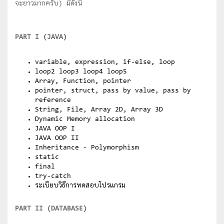
จะยาวมากครับ) มีดังนี้
PART I (JAVA)
variable, expression, if-else, loop
loop2 loop3 loop4 loop5
Array, Function, pointer
pointer, struct, pass by value, pass by
reference
String, File, Array 2D, Array 3D
Dynamic Memory allocation
JAVA OOP I
JAVA OOP II
Inheritance - Polymorphism
static
final
try-catch
ระเบียบวิธีการทดสอบโปรแกรม
PART II (DATABASE)