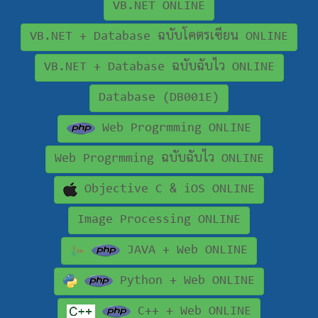
VB.NET ONLINE
VB.NET + Database ฉบับโคตรเซียน ONLINE
VB.NET + Database ฉบับฉับไว ONLINE
Database (DB001E)
Web Progrmming ONLINE
Web Progrmming ฉบับฉับไว ONLINE
Objective C & iOS ONLINE
Image Processing ONLINE
JAVA + Web ONLINE
Python + Web ONLINE
C++ + Web ONLINE