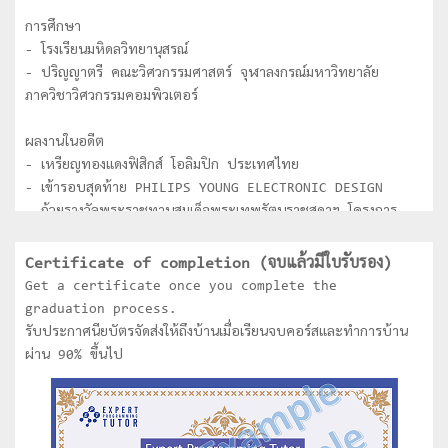
การศึกษา
- โรงเรียนมหิดลวิทยานุสรณ์
- ปริญญาตรี คณะวิศวกรรมศาสตร์ จุฬาลงกรณ์มหาวิทยาลัย
ภาควิชาวิศวกรรมคอมพิวเตอร์
ผลงานในอดีต
- เหรียญทองแดงฟิสิกส์ โอลิมปิก ประเทศไทย
- เข้ารอบสุดท้าย PHILIPS YOUNG ELECTRONIC DESIGN
- ถ้วยรางวัลพระราชทานสมเด็จพระเทพรัตนราชสุดาฯ โครงการ
National Software Contest (NSC) ระดับอุดมศึกษา
- ชนะเลิศการประกวด Software ของ Thailand
Certificate of completion (จบแล้วมีใบรับรอง)
Information technology Agency (TITA) ระดับ
Get a certificate once you complete the
อุดมศึกษา
graduation process.
- ได้รับคัดเลือกเป็นตัวแทนประเทศไทยเข้าร่วมการแข่งขัน Asia
รับประกาศนียบัตรจัดส่งให้ถึงบ้านเมื่อเรียนจบคอร์สและทำการบ้าน
Pacific Information Technology (APITA) ที่ประเทศ
ผ่าน 90% ขึ้นไป
Indonesia
- ชนะเลิศการแข่งขันหุ่นยนต์ระดับประเทศไทย
- ชนะเลิศการแข่งขันหุ่นยนต์ระดับโลก