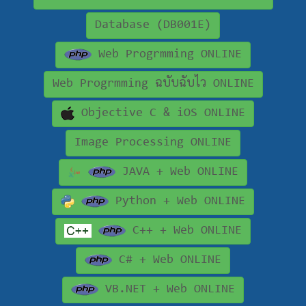
Database (DB001E)
Web Progrmming ONLINE
Web Progrmming ฉบับฉับไว ONLINE
Objective C & iOS ONLINE
Image Processing ONLINE
JAVA + Web ONLINE
Python + Web ONLINE
C++ + Web ONLINE
C# + Web ONLINE
VB.NET + Web ONLINE