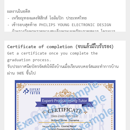
ผลงานในอดีต
- เหรียญทองแดงฟิสิกส์ โอลิมปิก ประเทศไทย
- เข้ารอบสุดท้าย PHILIPS YOUNG ELECTRONIC DESIGN
- ถ้วยรางวัลพระราชทานสมเด็จพระเทพรัตนราชสุดาฯ โครงการ
National Software Contest (NSC) ระดับอุดมศึกษา
- ชนะเลิศการประกวด Software ของ Thailand
Certificate of completion (จบแล้วมีใบรับรอง)
Information technology Agency (TITA) ระดับ
Get a certificate once you complete the
อุดมศึกษา
graduation process.
- ได้รับคัดเลือกเป็นตัวแทนประเทศไทยเข้าร่วมการแข่งขัน Asia
รับประกาศนียบัตรจัดส่งให้ถึงบ้านเมื่อเรียนจบคอร์สและทำการบ้าน
Pacific Information Technology (APITA) ที่ประเทศ
ผ่าน 90% ขึ้นไป
Indonesia
- ชนะเลิศการแข่งขันหุ่นยนต์ระดับประเทศไทย
- ชนะเลิศการแข่งขันหุ่นยนต์ระดับโลก