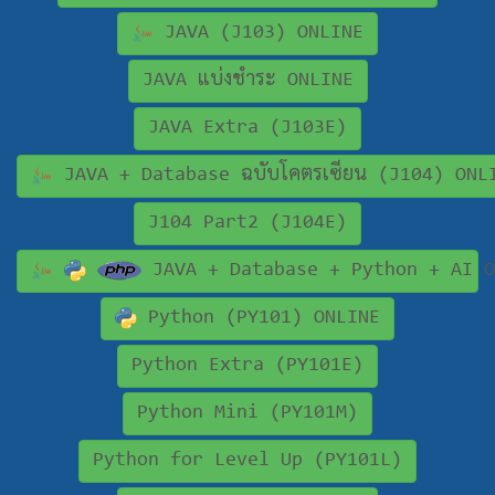
JAVA (J103) ONLINE
JAVA แบ่งชำระ ONLINE
JAVA Extra (J103E)
JAVA + Database ฉบับโคตรเซียน (J104) ONL
J104 Part2 (J104E)
JAVA + Database + Python + AI O
Python (PY101) ONLINE
Python Extra (PY101E)
Python Mini (PY101M)
Python for Level Up (PY101L)