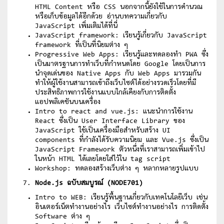
HTML Content หรือ CSS นอกจากนี้ยังใช้ในการคำนวณ
หรือเก็บข้อมูลได้อีกด้วย อ่านบทความเกี่ยวกับ
JavaScript เพิ่มเติมได้ที่นี่
JavaScript framework: เรียนรู้เกี่ยวกับ JavaScript
framework ที่เป็นที่นิยมต่าง ๆ
Progressive Web Apps: เรียนรู้และทดลองทำ PWA ซึ่ง
เป็นมาตรฐานการทำเว็บที่กำหนดโดย Google โดยเป็นการ
นำจุดเด่นของ Native Apps กับ Web Apps มารวมกัน
ทำให้ผู้ใช้งานสามารถเข้าถึงเว็บไซต์ได้อย่างรวดเร็วโดยที่มี
ประสิทธิภาพการใช้งานแบบใกล้เคียงกับการติดตั้ง
แอปพลิเคชันบนเครื่อง
Intro to react and vue.js: แนะนำการใช้งาน
React ซึ่งเป็น User Interface Library ของ
JavaScript ใช้เป็นเครื่องมือสำหรับสร้าง UI
components ที่กำลังได้รับความนิยม และ Vue.js ซึ่งเป็น
JavaScript Framework ตัวหนึ่งที่เราสามารถเพิ่มเข้าไป
ในหน้า HTML ได้เลยโดยใส่ไว้ใน tag script
Workshop: ทดลองสร้างเว็บต่าง ๆ หลากหลายรูปแบบ
Node.js ฉบับสมบูรณ์ (NODE701)
Intro to WEB: เรียนรู้พื้นฐานเกี่ยวกับเทคโนโลยีเว็บ เช่น
อินเตอร์เน็ตทำงานอย่างไร เว็บไซต์ทำงานอย่างไร การติดตั้ง
Software ต่าง ๆ