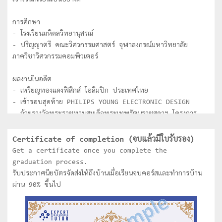
เข้าใจนักเรียนเป็นอย่างดี
การศึกษา
- โรงเรียนมหิดลวิทยานุสรณ์
- ปริญญาตรี คณะวิศวกรรมศาสตร์ จุฬาลงกรณ์มหาวิทยาลัย
ภาควิชาวิศวกรรมคอมพิวเตอร์
ผลงานในอดีต
- เหรียญทองแดงฟิสิกส์ โอลิมปิก ประเทศไทย
- เข้ารอบสุดท้าย PHILIPS YOUNG ELECTRONIC DESIGN
- ถ้วยรางวัลพระราชทานสมเด็จพระเทพรัตนราชสุดาฯ โครงการ
National Software Contest (NSC) ระดับอุดมศึกษา
- ชนะเลิศการประกวด Software ของ Thailand
Certificate of completion (จบแล้วมีใบรับรอง)
Information technology Agency (TITA) ระดับ
Get a certificate once you complete the
อุดมศึกษา
graduation process.
- ได้รับคัดเลือกเป็นตัวแทนประเทศไทยเข้าร่วมการแข่งขัน Asia
รับประกาศนียบัตรจัดส่งให้ถึงบ้านเมื่อเรียนจบคอร์สและทำการบ้าน
Pacific Information Technology (APITA) ที่ประเทศ
ผ่าน 90% ขึ้นไป
Indonesia
- ชนะเลิศการแข่งขันหุ่นยนต์ระดับประเทศไทย
- ชนะเลิศการแข่งขันหุ่นยนต์ระดับโลก