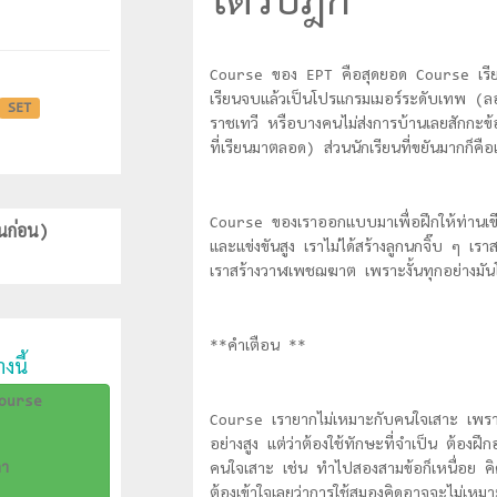
ไตรปิฎก
Course ของ EPT คือสุดยอด Course เรียนเ
เรียนจบแล้วเป็นโปรแกรมเมอร์ระดับเทพ (ลองคิด
SET
ราชเทวี หรือบางคนไม่ส่งการบ้านเลยสักกะข้
ที่เรียนมาตลอด) ส่วนนักเรียนที่ขยันมากก็ค
Course ของเราออกแบบมาเพื่อฝึกให้ท่านเขีย
นก่อน)
และแข่งขันสูง เราไม่ได้สร้างลูกนกจิ๊บ ๆ เ
เราสร้างวาฬเพชฌฆาต เพราะงั้นทุกอย่างมั
**คำเตือน **
งนี้
ourse
Course เรายากไม่เหมาะกับคนใจเสาะ เพราะก
อย่างสูง แต่ว่าต้องใช้ทักษะที่จำเป็น ต้องฝึ
คา
คนใจเสาะ เช่น ทำไปสองสามข้อก็เหนื่อย คิ
ต้องเข้าใจเลยว่าการใช้สมองคิดอาจจะไม่เหม