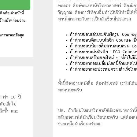
ทดลอง ต้องคิดแบบนักวิทยาศาสตร์ ต้องมีความ
วิญญาณ ต้องการให้คนอื่นทำโน้นให้ทำนี่ให้ทั้
ดต่อเจ้าหน้าที่
ท่านไม่เหมาะกับการเป็นนักเขียนโปรแกรม
้าหน้าที่ก่อนจ่าย
ถ้าท่านชอบเล่นเกมจับผิดรูป Course
นการกรอกข้อมูล
ถ้าท่านชอบคิดแบบโลจิก Course นี้
ถ้าท่านชอบนิยายสืบสวนสอบสวน Cou
ถ้าท่านชอบเล่นตัวต่อ LEGO Course
ถ้าท่านชอบสร้างของใหม่ ๆ ที่ยังไม่
ถ้าท่านอยากจะเปลี่ยนโลกนี้ด้วยเทคโ
ถ้าท่านอยากจะประสบความสำเร็จในหน
ทั้งนี้ต้องอ่านหนังสือ ต้องทำโจทย์ เราไม่ได
ทุกคนนะครับ
กกว่า 10 ปี
ดับเล็กไป
ปล. ถ้าเรียนในมหาวิทยาลัยใช้เวลามากกว่านี
ึกซื้ง และ
กลั่นออกมาให้นักเรียนเรียนนะครับ แต่ต้องล
ช่วยเหลือนักเรียนครับผม