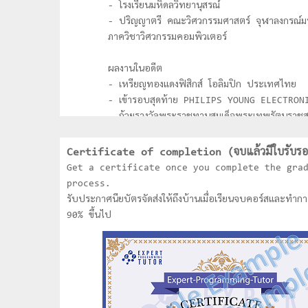
- โรงเรียนมหิดลวิทยานุสรณ์
- ปริญญาตรี คณะวิศวกรรมศาสตร์ จุฬาลงกรณ์ม
ภาควิชาวิศวกรรมคอมพิวเตอร์
ผลงานในอดีต
- เหรียญทองแดงฟิสิกส์ โอลิมปิก ประเทศไทย
- เข้ารอบสุดท้าย PHILIPS YOUNG ELECTRON
- ถ้วยรางวัลพระราชทานสมเด็จพระเทพรัตนราชส
National Software Contest (NSC) ระดับอ
- ชนะเลิศการประกวด Software ของ Thail
Certificate of completion (จบแล้วมีใบรับรอ
Information technology Agency (TITA) 
Get a certificate once you complete the gra
อุดมศึกษา
process.
- ได้รับคัดเลือกเป็นตัวแทนประเทศไทยเข้าร่วมกา
รับประกาศนียบัตรจัดส่งให้ถึงบ้านเมื่อเรียนจบคอร์สและทำก
Pacific Information Technology (APITA
90% ขึ้นไป
Indonesia
- ชนะเลิศการแข่งขันหุ่นยนต์ระดับประเทศไทย
- ชนะเลิศการแข่งขันหุ่นยนต์ระดับโลก