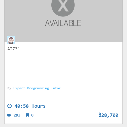
AI731
By
Expert Programming Tutor
40:58 Hours
฿28,700
293
0