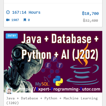
167:14 Hours
฿18,700
1907
0
฿32,400
ENTRY
Java + Database + Python + Machine Learning
(J202)