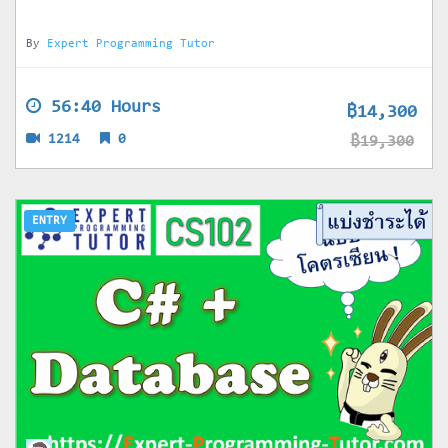
By
Expert Programming Tutor
56:40 Hours
฿14,300
1214
0
฿19,300
ENTRY