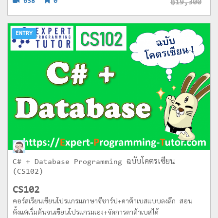
638
0
฿19,300
ENTRY
C# + Database Programming ฉบับโคตรเซียน
(CS102)
CS102
คอร์สเรียนเขียนโปรแกรมภาษาซีชาร์ป+ดาต้าเบสแบบลงลึก สอน
ตั้งแต่เริ่มต้นจนเขียนโปรแกรมเอง+จัดการดาต้าเบสได้