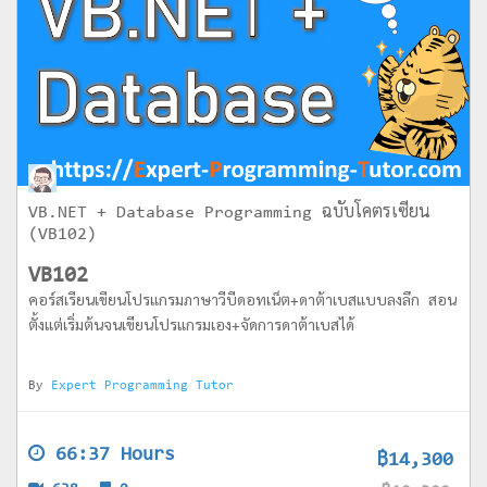
VB.NET + Database Programming ฉบับโคตรเซียน
(VB102)
VB102
คอร์สเรียนเขียนโปรแกรมภาษาวีบีดอทเน็ต+ดาต้าเบสแบบลงลึก สอน
ตั้งแต่เริ่มต้นจนเขียนโปรแกรมเอง+จัดการดาต้าเบสได้
By
Expert Programming Tutor
66:37 Hours
฿14,300