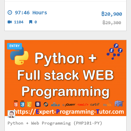
97:46 Hours
฿20,900
1104
0
฿29,300
ENTRY
Python + Web Programming (PHP101-PY)