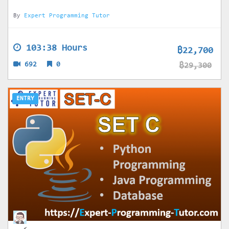
By
Expert Programming Tutor
103:38 Hours
฿22,700
692
0
฿29,300
ENTRY