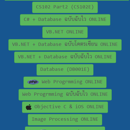
CS102 Part2 (CS102E)
C# + Database ฉบับฉับไว ONLINE
VB.NET ONLINE
VB.NET + Database ฉบับโคตรเซียน ONLINE
VB.NET + Database ฉบับฉับไว ONLINE
Database (DB001E)
Web Progrmming ONLINE
Web Progrmming ฉบับฉับไว ONLINE
Objective C & iOS ONLINE
Image Processing ONLINE