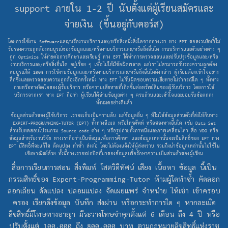
support ภายใน 1-2 ปี นับตั้งแต่ผู้เรียนสมัครและ
จ่ายเงิน (ขึ้นอยู่กับคอร์ส)
โดยการใช้งาน Softwareและ/หรืองานบริการและ/หรือสิ่งหนึ่งสิ่งใดจากทางเรา ทาง EPT ขอสงวนสิทธิ์ไม่
รับรองความถูกต้องสมบูรณ์ของข้อมูลและ/หรืองานบริการและ/หรือสิ่งอื่นใด งานบริการและตัวอย่างต่าง ๆ
ถูก Optimize ให้ง่ายต่อการศึกษาและเรียนรู้ ทาง EPT ได้ทำการตรวจสอบและปรับปรุงข้อมูลและ/หรือ
งานบริการและ/หรือสิ่งอื่นใด อยู่เรื่อย ๆ เพื่อไม่ให้มีข้อผิดพลาด แต่เราไม่สามารถรับรองความถูกต้อง
สมบูรณ์ได้ 100% การใช้งานข้อมูลและ/หรืองานบริการและ/หรือสิ่งอื่นใดดังกล่าว ผู้เรียนต้องเข้าใจอย่าง
ลึกซึ้งและตรวจสอบความถูกต้องอีกครั้งหนึ่ง ทาง EPT ไม่รับผิดชอบความเสียหายไม่ว่ากรณีใด ๆ ทั้งทาง
กายหรือทางจิตใจของผู้รับบริการ หรือความเสียหายที่เกิดขึ้นต่อทรัพย์สินของผู้รับบริการ โดยการใช้
บริการจากเรา ทาง EPT ถือว่า ผู้เรียนได้อ่านข้อมูลต่าง ๆ ครบถ้วนและเข้าใจและยอมรับข้อตกลง
ทั้งหมดอย่างดีแล้ว
ข้อมูลส่วนตัวของผู้ใช้บริการ เราจะเก็บเป็นความลับ แต่ข้อมูลอื่น ๆ ที่ไม่ใช้ข้อมูลส่วนตัวที่ส่งให้กับทาง
EXPERT-PROGRAMMING-TUTOR (EPT) ทั้งทางอีเมล หรือโทรศัพท์ หรือช่องทางอื่นใด เช่น Data Set
สำหรับทดสอบโปรแกรม Source code ต่าง ๆ หรือรูปถ่ายทั้งภาพนิ่งและภาพเคลื่อนไหว สื่อ VDO หรือ
ข้อมูลสำหรับงานวิจัย ทางเราถือว่าเป็นข้อมูลเพื่อการศึกษา และข้อมูลเหล่านั้นจะเป็นสิทธิ์ของ EPT ทาง
EPT มีสิทธิ์ที่จะแก้ไข ดัดแปลง ทำซ้ำ ส่งต่อ โดยไม่ต้องแจ้งให้ผู้ส่งทราบ รวมถึงนำข้อมูลเหล่านั้นไปใช้ใน
เชิงพาณิชย์ด้วย ทั้งนี้ทางเราจะปกปิดที่มาของข้อมูลเพื่อรักษาความเป็นส่วนตัวของผู้เรียน
สื่อการเรียนการสอน สิ่งพิมพ์ โสตวิดีทัศน์ เสียง เนื้อหา ข้อมูล นี้เป็น
กรรมสิทธิ์ของ Expert-Programming-Tutor ห้ามผู้ใดทำซ้ำ คัดลอก
ลอกเลียน ดัดแปลง ปลอมแปลง จัดเผยแพร่ จำหน่าย ให้เช่า เข้าครอบ
ครอง เรียกดึงข้อมูล บันทึก ส่งผ่าน หรือกระทำการใด ๆ หากละเมิด
ลิขสิทธิ์มีโทษทางอาญา มีระวางโทษจำคุกตั้งแต่ 6 เดือน ถึง 4 ปี หรือ
ปรับตั้งแต่ 100,000 ถึง 800,000 บาท ตามกฏหมายลิขสิทธิ์แห่งราช