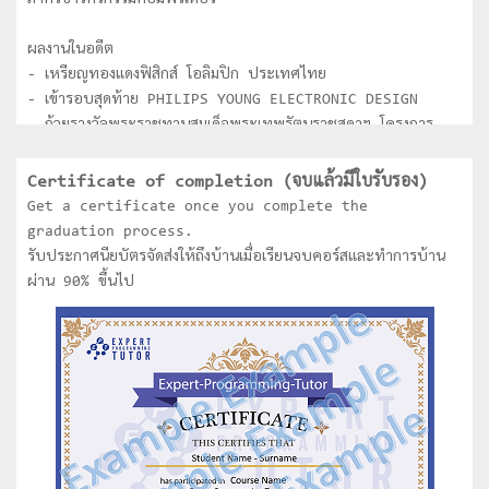
ภาควิชาวิศวกรรมคอมพิวเตอร์
ผลงานในอดีต
- เหรียญทองแดงฟิสิกส์ โอลิมปิก ประเทศไทย
- เข้ารอบสุดท้าย PHILIPS YOUNG ELECTRONIC DESIGN
- ถ้วยรางวัลพระราชทานสมเด็จพระเทพรัตนราชสุดาฯ โครงการ
National Software Contest (NSC) ระดับอุดมศึกษา
- ชนะเลิศการประกวด Software ของ Thailand
Certificate of completion (จบแล้วมีใบรับรอง)
Information technology Agency (TITA) ระดับ
Get a certificate once you complete the
อุดมศึกษา
graduation process.
- ได้รับคัดเลือกเป็นตัวแทนประเทศไทยเข้าร่วมการแข่งขัน Asia
รับประกาศนียบัตรจัดส่งให้ถึงบ้านเมื่อเรียนจบคอร์สและทำการบ้าน
Pacific Information Technology (APITA) ที่ประเทศ
ผ่าน 90% ขึ้นไป
Indonesia
- ชนะเลิศการแข่งขันหุ่นยนต์ระดับประเทศไทย
- ชนะเลิศการแข่งขันหุ่นยนต์ระดับโลก