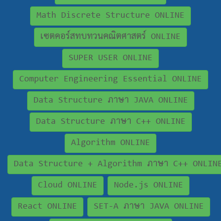
Math Discrete Structure ONLINE
เซตคอร์สทบทวนคณิตศาสตร์ ONLINE
SUPER USER ONLINE
Computer Engineering Essential ONLINE
Data Structure ภาษา JAVA ONLINE
Data Structure ภาษา C++ ONLINE
Algorithm ONLINE
Data Structure + Algorithm ภาษา C++ ONLIN
Cloud ONLINE
Node.js ONLINE
React ONLINE
SET-A ภาษา JAVA ONLINE