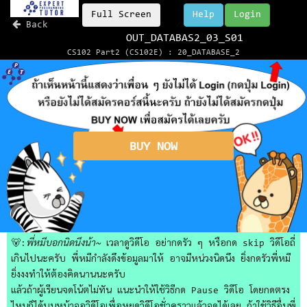
Full Screen
Help
Login
Back
OUT_DATABAS2_03_S01
CS102 Part2 (CS102E) : 20_DATABASE_2
BUY NOW
🐻:
พี่หมีบอกนิดนึงน้า~
เวลาดูวิดีโอ อย่ากดรัว ๆ หรือกด skip วิดีโอถี่
เกินไปนะครับ พี่หมีกำลังดึงข้อมูลมาให้ อาจมีหน่วงนิดนึง ยิ่งกดรัวพี่หมี
ยิ่งงงทำให้ต้องคิดนานนะครับ
แล้วถ้าผู้เรียนจดโน้ตไม่ทัน แนะนำให้ใช้วิธีกด Pause วิดีโอ โดยกดตรง