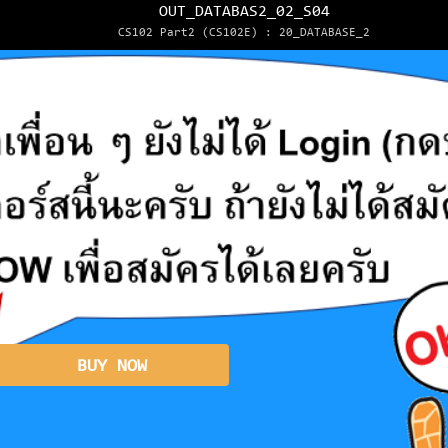
OUT_DATABAS2_02_S04
CS102 Part2 (CS102E) : 20_DATABASE_2
BUY NOW