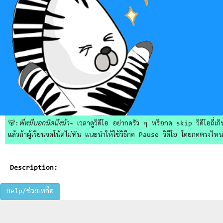
🐻:
พี่หมีบอกนิดนึงน้า~
เวลาดูวิดีโอ อย่ากดรัว ๆ หรือกด skip วิดีโอถี่เกิน
แล้วถ้าผู้เรียนจดโน้ตไม่ทัน แนะนำให้ใช้วิธีกด Pause วิดีโอ โดยกดตรงไหนก็ไ
Description:
-
Help/ช่วยเหลือ