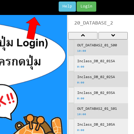
Help
Login
20_DATABASE_2
OUT_DATABAS2_01_S00
10:00
Inclass_DB_02_01SA
0:00
Inclass_DB_02_02SA
0:00
Inclass_DB_02_03SA
0:00
OUT_DATABAS2_01_S01
10:00
Inclass_DB_02_10SA
0:00