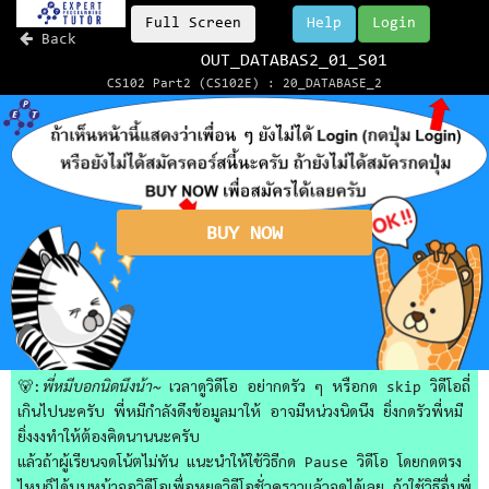
Full Screen
Help
Login
Back
OUT_DATABAS2_01_S01
CS102 Part2 (CS102E) : 20_DATABASE_2
BUY NOW
🐻:
พี่หมีบอกนิดนึงน้า~
เวลาดูวิดีโอ อย่ากดรัว ๆ หรือกด skip วิดีโอถี่
เกินไปนะครับ พี่หมีกำลังดึงข้อมูลมาให้ อาจมีหน่วงนิดนึง ยิ่งกดรัวพี่หมี
ยิ่งงงทำให้ต้องคิดนานนะครับ
แล้วถ้าผู้เรียนจดโน้ตไม่ทัน แนะนำให้ใช้วิธีกด Pause วิดีโอ โดยกดตรง