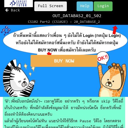
Full Screen
Help
Login
Back
OUT_DATABAS2_01_S02
CS102 Part2 (CS102E) : 20_DATABASE_2
BUY NOW
🐻:
พี่หมีบอกนิดนึงน้า~
เวลาดูวิดีโอ อย่ากดรัว ๆ หรือกด skip วิดีโอถี่
เกินไปนะครับ พี่หมีกำลังดึงข้อมูลมาให้ อาจมีหน่วงนิดนึง ยิ่งกดรัวพี่หมี
ยิ่งงงทำให้ต้องคิดนานนะครับ
แล้วถ้าผู้เรียนจดโน้ตไม่ทัน แนะนำให้ใช้วิธีกด Pause วิดีโอ โดยกดตรง