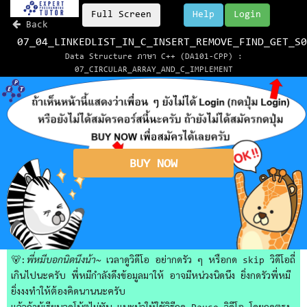
Full Screen
Help
Login
Back
07_04_LINKEDLIST_IN_C_INSERT_REMOVE_FIND_GET_S0
Data Structure ภาษา C++ (DA101-CPP) :
07_CIRCULAR_ARRAY_AND_C_IMPLEMENT
BUY NOW
🐻:
พี่หมีบอกนิดนึงน้า~
เวลาดูวิดีโอ อย่ากดรัว ๆ หรือกด skip วิดีโอถี่
เกินไปนะครับ พี่หมีกำลังดึงข้อมูลมาให้ อาจมีหน่วงนิดนึง ยิ่งกดรัวพี่หมี
ยิ่งงงทำให้ต้องคิดนานนะครับ