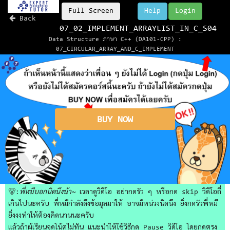
Full Screen
Help
Login
Back
07_02_IMPLEMENT_ARRAYLIST_IN_C_S04
Data Structure ภาษา C++ (DA101-CPP) :
07_CIRCULAR_ARRAY_AND_C_IMPLEMENT
BUY NOW
🐻:
พี่หมีบอกนิดนึงน้า~
เวลาดูวิดีโอ อย่ากดรัว ๆ หรือกด skip วิดีโอถี่
เกินไปนะครับ พี่หมีกำลังดึงข้อมูลมาให้ อาจมีหน่วงนิดนึง ยิ่งกดรัวพี่หมี
ยิ่งงงทำให้ต้องคิดนานนะครับ
แล้วถ้าผู้เรียนจดโน้ตไม่ทัน แนะนำให้ใช้วิธีกด Pause วิดีโอ โดยกดตรง