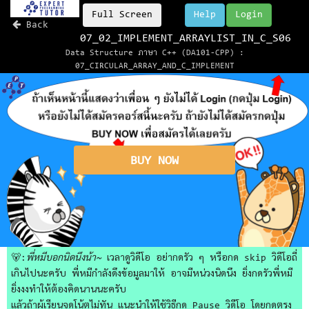
Full Screen
Help
Login
Back
07_02_IMPLEMENT_ARRAYLIST_IN_C_S06
Data Structure ภาษา C++ (DA101-CPP) :
07_CIRCULAR_ARRAY_AND_C_IMPLEMENT
BUY NOW
🐻:
พี่หมีบอกนิดนึงน้า~
เวลาดูวิดีโอ อย่ากดรัว ๆ หรือกด skip วิดีโอถี่
เกินไปนะครับ พี่หมีกำลังดึงข้อมูลมาให้ อาจมีหน่วงนิดนึง ยิ่งกดรัวพี่หมี
ยิ่งงงทำให้ต้องคิดนานนะครับ
แล้วถ้าผู้เรียนจดโน้ตไม่ทัน แนะนำให้ใช้วิธีกด Pause วิดีโอ โดยกดตรง