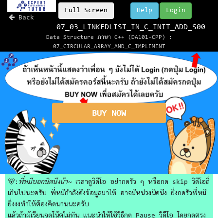
Full Screen
Help
Login
Back
07_03_LINKEDLIST_IN_C_INIT_ADD_S00
Data Structure ภาษา C++ (DA101-CPP) :
07_CIRCULAR_ARRAY_AND_C_IMPLEMENT
BUY NOW
🐻:
พี่หมีบอกนิดนึงน้า~
เวลาดูวิดีโอ อย่ากดรัว ๆ หรือกด skip วิดีโอถี่
เกินไปนะครับ พี่หมีกำลังดึงข้อมูลมาให้ อาจมีหน่วงนิดนึง ยิ่งกดรัวพี่หมี
ยิ่งงงทำให้ต้องคิดนานนะครับ
แล้วถ้าผู้เรียนจดโน้ตไม่ทัน แนะนำให้ใช้วิธีกด Pause วิดีโอ โดยกดตรง