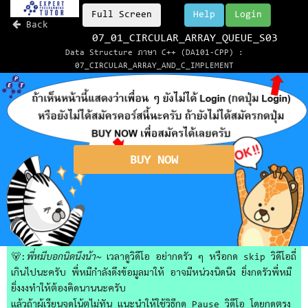
Full Screen
Help
Login
Back
07_01_CIRCULAR_ARRAY_QUEUE_S03
Data Structure ภาษา C++ (DA101-CPP) :
07_CIRCULAR_ARRAY_AND_C_IMPLEMENT
BUY NOW
🐻:
พี่หมีบอกนิดนึงน้า~
เวลาดูวิดีโอ อย่ากดรัว ๆ หรือกด skip วิดีโอถี่
เกินไปนะครับ พี่หมีกำลังดึงข้อมูลมาให้ อาจมีหน่วงนิดนึง ยิ่งกดรัวพี่หมี
ยิ่งงงทำให้ต้องคิดนานนะครับ
แล้วถ้าผู้เรียนจดโน้ตไม่ทัน แนะนำให้ใช้วิธีกด Pause วิดีโอ โดยกดตรง