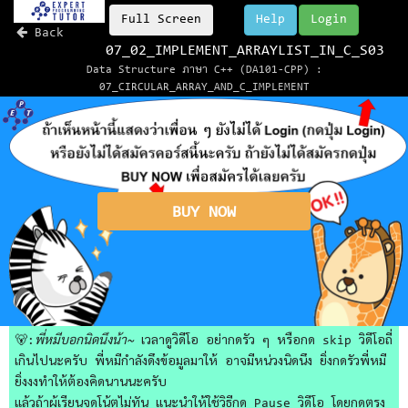
Full Screen
Help
Login
Back
07_02_IMPLEMENT_ARRAYLIST_IN_C_S03
Data Structure ภาษา C++ (DA101-CPP) :
07_CIRCULAR_ARRAY_AND_C_IMPLEMENT
BUY NOW
🐻:
พี่หมีบอกนิดนึงน้า~
เวลาดูวิดีโอ อย่ากดรัว ๆ หรือกด skip วิดีโอถี่
เกินไปนะครับ พี่หมีกำลังดึงข้อมูลมาให้ อาจมีหน่วงนิดนึง ยิ่งกดรัวพี่หมี
ยิ่งงงทำให้ต้องคิดนานนะครับ
แล้วถ้าผู้เรียนจดโน้ตไม่ทัน แนะนำให้ใช้วิธีกด Pause วิดีโอ โดยกดตรง