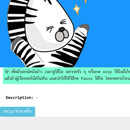
🐻:
พี่หมีบอกนิดนึงน้า~
เวลาดูวิดีโอ อย่ากดรัว ๆ หรือกด skip วิดีโอถี่เกิน
แล้วถ้าผู้เรียนจดโน้ตไม่ทัน แนะนำให้ใช้วิธีกด Pause วิดีโอ โดยกดตรงไหนก็ไ
Description:
-
Help/ช่วยเหลือ