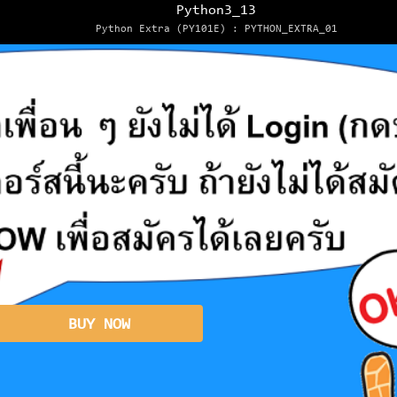
Python3_13
Python Extra (PY101E) : PYTHON_EXTRA_01
BUY NOW