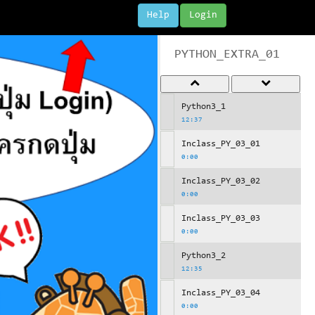
Help
Login
PYTHON_EXTRA_01
Python3_1
12:37
Inclass_PY_03_01
0:00
Inclass_PY_03_02
0:00
Inclass_PY_03_03
0:00
Python3_2
12:35
Inclass_PY_03_04
0:00