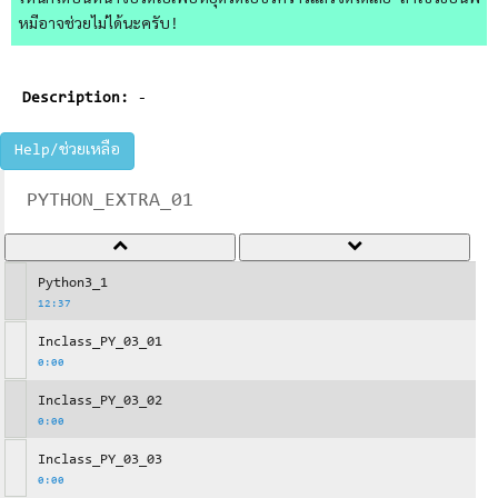
ไหนก็ได้บนหน้าจอวิดีโอเพื่อหยุดวิดีโอชั่วคราวแล้วจดได้เลย ถ้าใช้วิธีอื่นพี่
หมีอาจช่วยไม่ได้นะครับ!
Description:
-
Help/ช่วยเหลือ
PYTHON_EXTRA_01
Python3_1
12:37
Inclass_PY_03_01
0:00
Inclass_PY_03_02
0:00
Inclass_PY_03_03
0:00