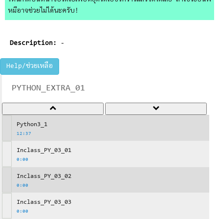
ไหนก็ได้บนหน้าจอวิดีโอเพื่อหยุดวิดีโอชั่วคราวแล้วจดได้เลย ถ้าใช้วิธีอื่นพี่
หมีอาจช่วยไม่ได้นะครับ!
Description:
-
Help/ช่วยเหลือ
PYTHON_EXTRA_01
Python3_1
12:37
Inclass_PY_03_01
0:00
Inclass_PY_03_02
0:00
Inclass_PY_03_03
0:00