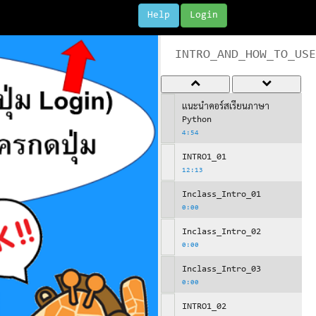
Help
Login
INTRO_AND_HOW_TO_USE
แนะนำคอร์สเรียนภาษา
Python
4:54
INTRO1_01
12:13
Inclass_Intro_01
0:00
Inclass_Intro_02
0:00
Inclass_Intro_03
0:00
INTRO1_02