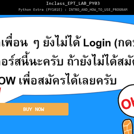
Inclass_EPT_LAB_PY03
Python Extra (PY101E) : INTRO_AND_HOW_TO_USE_PROGRAM
BUY NOW