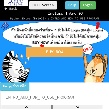
Full Screen
Help
Login
Back
Inclass_Intro_03
Python Extra (PY101E) : INTRO_AND_HOW_TO_USE_PROGRAM
BUY NOW
Help/ช่วยเหลือ
INTRO_AND_HOW_TO_USE_PROGRAM