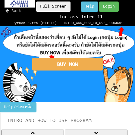
Full Screen
Help
Login
Back
Inclass_Intro_11
Python Extra (PY101E) : INTRO_AND_HOW_TO_USE_PROGRAM
BUY NOW
Help/ช่วยเหลือ
INTRO_AND_HOW_TO_USE_PROGRAM