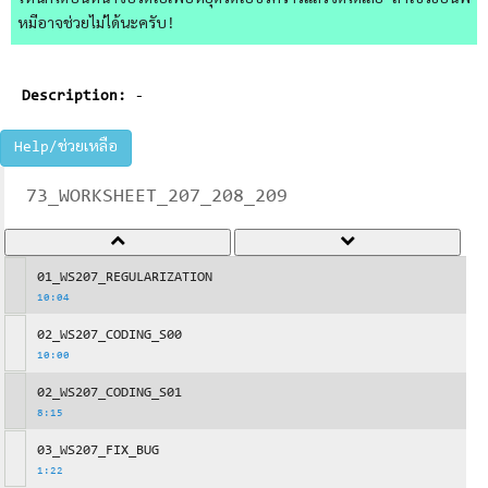
ไหนก็ได้บนหน้าจอวิดีโอเพื่อหยุดวิดีโอชั่วคราวแล้วจดได้เลย ถ้าใช้วิธีอื่นพี่
หมีอาจช่วยไม่ได้นะครับ!
Description:
-
Help/ช่วยเหลือ
73_WORKSHEET_207_208_209
01_WS207_REGULARIZATION
10:04
02_WS207_CODING_S00
10:00
02_WS207_CODING_S01
8:15
03_WS207_FIX_BUG
1:22