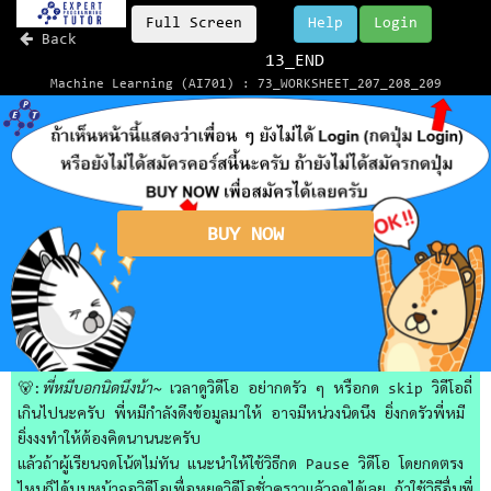
Full Screen
Help
Login
Back
13_END
Machine Learning (AI701) : 73_WORKSHEET_207_208_209
BUY NOW
🐻:
พี่หมีบอกนิดนึงน้า~
เวลาดูวิดีโอ อย่ากดรัว ๆ หรือกด skip วิดีโอถี่
เกินไปนะครับ พี่หมีกำลังดึงข้อมูลมาให้ อาจมีหน่วงนิดนึง ยิ่งกดรัวพี่หมี
ยิ่งงงทำให้ต้องคิดนานนะครับ
แล้วถ้าผู้เรียนจดโน้ตไม่ทัน แนะนำให้ใช้วิธีกด Pause วิดีโอ โดยกดตรง