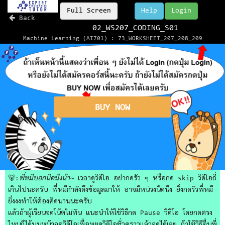
Full Screen
Help
Login
Back
02_WS207_CODING_S01
Machine Learning (AI701) : 73_WORKSHEET_207_208_209
BUY NOW
🐻:
พี่หมีบอกนิดนึงน้า~
เวลาดูวิดีโอ อย่ากดรัว ๆ หรือกด skip วิดีโอถี่
เกินไปนะครับ พี่หมีกำลังดึงข้อมูลมาให้ อาจมีหน่วงนิดนึง ยิ่งกดรัวพี่หมี
ยิ่งงงทำให้ต้องคิดนานนะครับ
แล้วถ้าผู้เรียนจดโน้ตไม่ทัน แนะนำให้ใช้วิธีกด Pause วิดีโอ โดยกดตรง