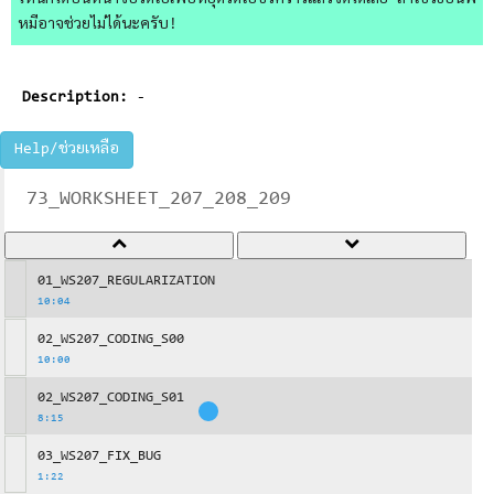
ไหนก็ได้บนหน้าจอวิดีโอเพื่อหยุดวิดีโอชั่วคราวแล้วจดได้เลย ถ้าใช้วิธีอื่นพี่
หมีอาจช่วยไม่ได้นะครับ!
Description:
-
Help/ช่วยเหลือ
73_WORKSHEET_207_208_209
01_WS207_REGULARIZATION
10:04
02_WS207_CODING_S00
10:00
02_WS207_CODING_S01
8:15
03_WS207_FIX_BUG
1:22