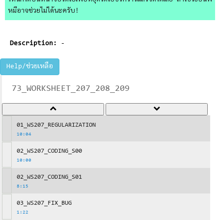
ไหนก็ได้บนหน้าจอวิดีโอเพื่อหยุดวิดีโอชั่วคราวแล้วจดได้เลย ถ้าใช้วิธีอื่นพี่
หมีอาจช่วยไม่ได้นะครับ!
Description:
-
Help/ช่วยเหลือ
73_WORKSHEET_207_208_209
01_WS207_REGULARIZATION
10:04
02_WS207_CODING_S00
10:00
02_WS207_CODING_S01
8:15
03_WS207_FIX_BUG
1:22