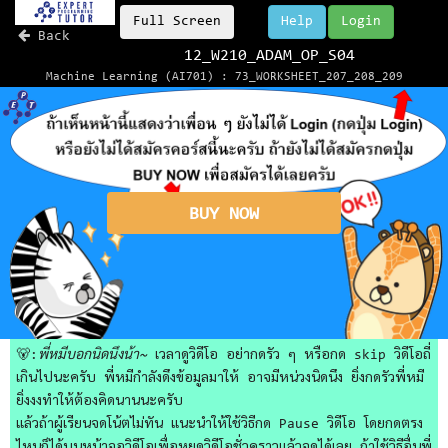
Full Screen
Help
Login
Back
12_W210_ADAM_OP_S04
Machine Learning (AI701) : 73_WORKSHEET_207_208_209
BUY NOW
🐻:
พี่หมีบอกนิดนึงน้า~
เวลาดูวิดีโอ อย่ากดรัว ๆ หรือกด skip วิดีโอถี่
เกินไปนะครับ พี่หมีกำลังดึงข้อมูลมาให้ อาจมีหน่วงนิดนึง ยิ่งกดรัวพี่หมี
ยิ่งงงทำให้ต้องคิดนานนะครับ
แล้วถ้าผู้เรียนจดโน้ตไม่ทัน แนะนำให้ใช้วิธีกด Pause วิดีโอ โดยกดตรง