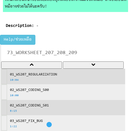
ไหนก็ได้บนหน้าจอวิดีโอเพื่อหยุดวิดีโอชั่วคราวแล้วจดได้เลย ถ้าใช้วิธีอื่นพี่
หมีอาจช่วยไม่ได้นะครับ!
Description:
-
Help/ช่วยเหลือ
73_WORKSHEET_207_208_209
01_WS207_REGULARIZATION
10:04
02_WS207_CODING_S00
10:00
02_WS207_CODING_S01
8:15
03_WS207_FIX_BUG
1:22