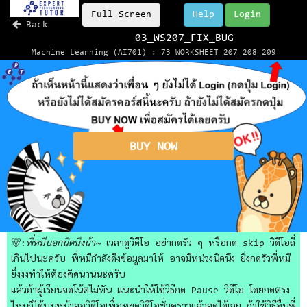
Full Screen
Help
Login
Back
03_WS207_FIX_BUG
Machine Learning (AI701) : 73_WORKSHEET_207_208_209
BUY NOW
🐻:
พี่หมีบอกนิดนึงน้า~
เวลาดูวิดีโอ อย่ากดรัว ๆ หรือกด skip วิดีโอถี่
เกินไปนะครับ พี่หมีกำลังดึงข้อมูลมาให้ อาจมีหน่วงนิดนึง ยิ่งกดรัวพี่หมี
ยิ่งงงทำให้ต้องคิดนานนะครับ
แล้วถ้าผู้เรียนจดโน้ตไม่ทัน แนะนำให้ใช้วิธีกด Pause วิดีโอ โดยกดตรง