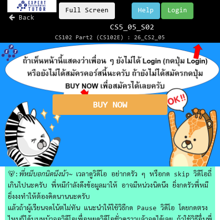
Full Screen
Help
Login
Back
CS5_05_S02
CS102 Part2 (CS102E) : 26_CS2_05
BUY NOW
🐻:
พี่หมีบอกนิดนึงน้า~
เวลาดูวิดีโอ อย่ากดรัว ๆ หรือกด skip วิดีโอถี่
เกินไปนะครับ พี่หมีกำลังดึงข้อมูลมาให้ อาจมีหน่วงนิดนึง ยิ่งกดรัวพี่หมี
ยิ่งงงทำให้ต้องคิดนานนะครับ
แล้วถ้าผู้เรียนจดโน้ตไม่ทัน แนะนำให้ใช้วิธีกด Pause วิดีโอ โดยกดตรง