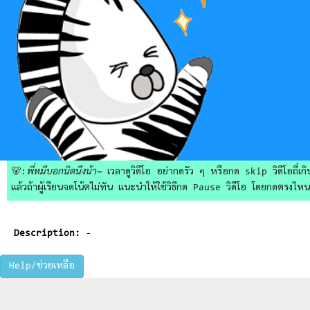
🐻:
พี่หมีบอกนิดนึงน้า~
เวลาดูวิดีโอ อย่ากดรัว ๆ หรือกด skip วิดีโอถี่เกิน
แล้วถ้าผู้เรียนจดโน้ตไม่ทัน แนะนำให้ใช้วิธีกด Pause วิดีโอ โดยกดตรงไหนก็ไ
Description:
-
Help/ช่วยเหลือ