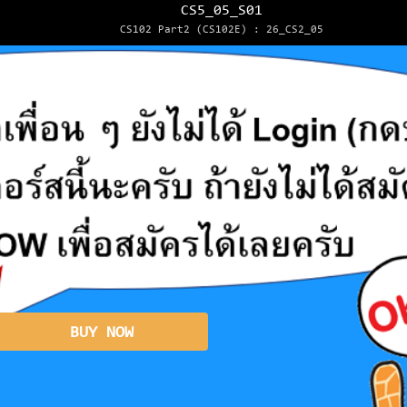
CS5_05_S01
CS102 Part2 (CS102E) : 26_CS2_05
BUY NOW