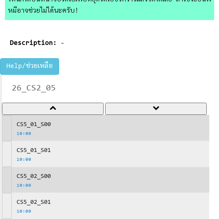
ไหนก็ได้บนหน้าจอวิดีโอเพื่อหยุดวิดีโอชั่วคราวแล้วจดได้เลย ถ้าใช้วิธีอื่นพี่
หมีอาจช่วยไม่ได้นะครับ!
Description:
-
Help/ช่วยเหลือ
26_CS2_05
CS5_01_S00
10:00
CS5_01_S01
10:00
CS5_02_S00
10:00
CS5_02_S01
10:00