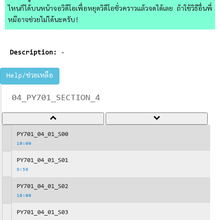
ไหนก็ได้บนหน้าจอวิดีโอเพื่อหยุดวิดีโอชั่วคราวแล้วจดได้เลย ถ้าใช้วิธีอื่นพี่
หมีอาจช่วยไม่ได้นะครับ!
Description:
-
Help/ช่วยเหลือ
04_PY701_SECTION_4
PY701_04_01_S00
10:00
PY701_04_01_S01
9:59
PY701_04_01_S02
10:00
PY701_04_01_S03